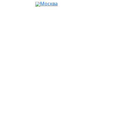
Москва
Ваш город:
Москва
Абакан
Альметьевск
Ангарск
Апрелевка
Арзамас
Армавир
Артём
Архангельск
Астрахань
Ачинск
Балаково
Балашиха
Барнаул
Батайск
Белгород