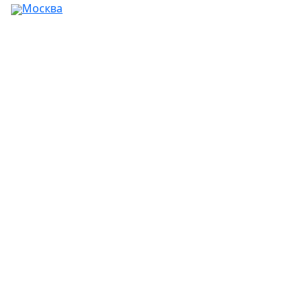
Москва
Ваш город:
Москва
Абакан
Альметьевск
Ангарск
Апрелевка
Арзамас
Армавир
Артём
Архангельск
Астрахань
Ачинск
Балаково
Балашиха
Барнаул
Батайск
Белгород