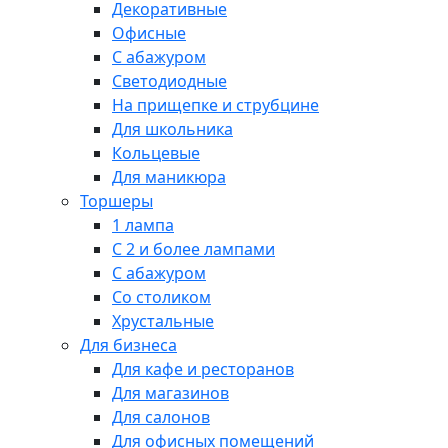
Декоративные
Офисные
С абажуром
Светодиодные
На прищепке и струбцине
Для школьника
Кольцевые
Для маникюра
Торшеры
1 лампа
С 2 и более лампами
С абажуром
Со столиком
Хрустальные
Для бизнеса
Для кафе и ресторанов
Для магазинов
Для салонов
Для офисных помещений