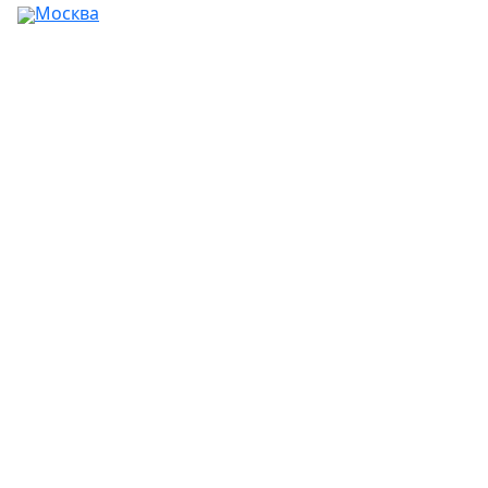
Москва
Ваш город:
Москва
Абакан
Альметьевск
Ангарск
Апрелевка
Арзамас
Армавир
Артём
Архангельск
Астрахань
Ачинск
Балаково
Балашиха
Барнаул
Батайск
Белгород