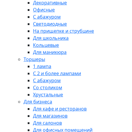
Декоративные
Офисные
С абажуром
Светодиодные
На прищепке и струбцине
Для школьника
Кольцевые
Для маникюра
Торшеры
1 лампа
С 2 и более лампами
С абажуром
Со столиком
Хрустальные
Для бизнеса
Для кафе и ресторанов
Для магазинов
Для салонов
Для офисных помещений