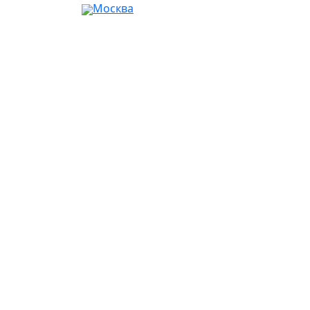
Москва
Ваш город:
Москва
Абакан
Альметьевск
Ангарск
Апрелевка
Арзамас
Армавир
Артём
Архангельск
Астрахань
Ачинск
Балаково
Балашиха
Барнаул
Батайск
Белгород