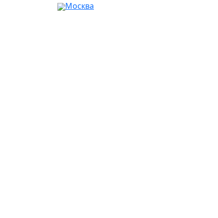
Москва
Ваш город:
Москва
Абакан
Альметьевск
Ангарск
Апрелевка
Арзамас
Армавир
Артём
Архангельск
Астрахань
Ачинск
Балаково
Балашиха
Барнаул
Батайск
Белгород