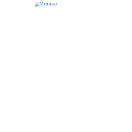
Москва
Ваш город:
Москва
Абакан
Альметьевск
Ангарск
Апрелевка
Арзамас
Армавир
Артём
Архангельск
Астрахань
Ачинск
Балаково
Балашиха
Барнаул
Батайск
Белгород