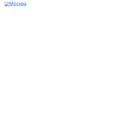
Москва
Ваш город:
Москва
Абакан
Альметьевск
Ангарск
Апрелевка
Арзамас
Армавир
Артём
Архангельск
Астрахань
Ачинск
Балаково
Балашиха
Барнаул
Батайск
Белгород