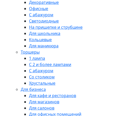
Декоративные
Офисные
С абажуром
Светодиодные
На прищепке и струбцине
Для школьника
Кольцевые
Для маникюра
Торшеры
1 лампа
С 2 и более лампами
С абажуром
Со столиком
Хрустальные
Для бизнеса
Для кафе и ресторанов
Для магазинов
Для салонов
Для офисных помещений