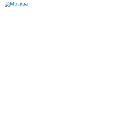
Москва
Ваш город:
Москва
Абакан
Альметьевск
Ангарск
Апрелевка
Арзамас
Армавир
Артём
Архангельск
Астрахань
Ачинск
Балаково
Балашиха
Барнаул
Батайск
Белгород