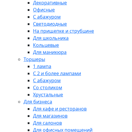
Декоративные
Офисные
С абажуром
Светодиодные
На прищепке и струбцине
Для школьника
Кольцевые
Для маникюра
Торшеры
1 лампа
С 2 и более лампами
С абажуром
Со столиком
Хрустальные
Для бизнеса
Для кафе и ресторанов
Для магазинов
Для салонов
Для офисных помещений