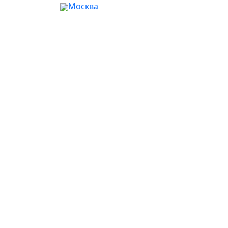
Москва
Ваш город:
Москва
Абакан
Альметьевск
Ангарск
Апрелевка
Арзамас
Армавир
Артём
Архангельск
Астрахань
Ачинск
Балаково
Балашиха
Барнаул
Батайск
Белгород