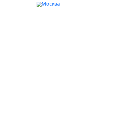
Москва
Ваш город:
Москва
Абакан
Альметьевск
Ангарск
Апрелевка
Арзамас
Армавир
Артём
Архангельск
Астрахань
Ачинск
Балаково
Балашиха
Барнаул
Батайск
Белгород