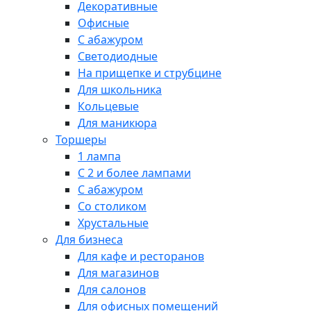
Декоративные
Офисные
С абажуром
Светодиодные
На прищепке и струбцине
Для школьника
Кольцевые
Для маникюра
Торшеры
1 лампа
С 2 и более лампами
С абажуром
Со столиком
Хрустальные
Для бизнеса
Для кафе и ресторанов
Для магазинов
Для салонов
Для офисных помещений