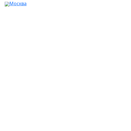
Москва
Ваш город:
Москва
Абакан
Альметьевск
Ангарск
Апрелевка
Арзамас
Армавир
Артём
Архангельск
Астрахань
Ачинск
Балаково
Балашиха
Барнаул
Батайск
Белгород