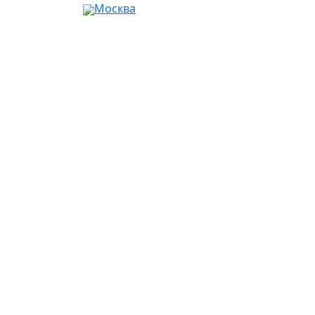
Москва
Ваш город:
Москва
Абакан
Альметьевск
Ангарск
Апрелевка
Арзамас
Армавир
Артём
Архангельск
Астрахань
Ачинск
Балаково
Балашиха
Барнаул
Батайск
Белгород