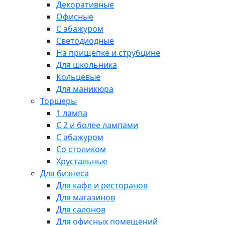
Декоративные
Офисные
С абажуром
Светодиодные
На прищепке и струбцине
Для школьника
Кольцевые
Для маникюра
Торшеры
1 лампа
С 2 и более лампами
С абажуром
Со столиком
Хрустальные
Для бизнеса
Для кафе и ресторанов
Для магазинов
Для салонов
Для офисных помещений