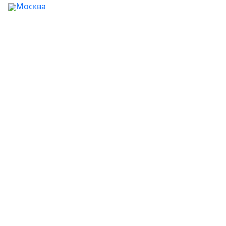
Москва
Ваш город:
Москва
Абакан
Альметьевск
Ангарск
Апрелевка
Арзамас
Армавир
Артём
Архангельск
Астрахань
Ачинск
Балаково
Балашиха
Барнаул
Батайск
Белгород